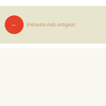
Ir
←
Entradas más antiguas
a
las
entradas