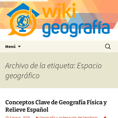
Saltar
Buscar:
Menú
al
contenido
Archivo de la etiqueta: Espacio
geográfico
Conceptos Clave de Geografía Física y
Relieve Español
3 mayo, 2025
Geografía y ordenación del territorio