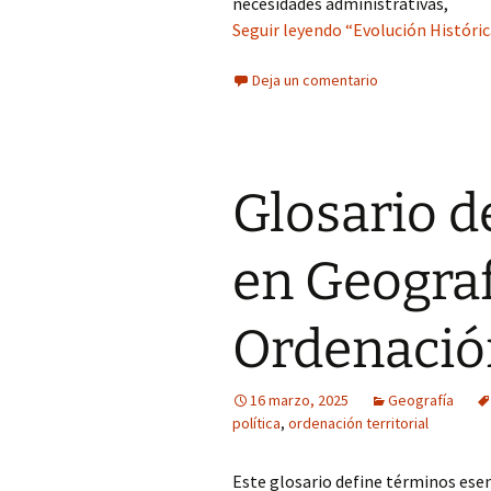
necesidades administrativas,
Seguir leyendo “Evolución Históri
Deja un comentario
Glosario d
en Geografí
Ordenación
16 marzo, 2025
Geografía
política
,
ordenación territorial
Este glosario define términos esenc