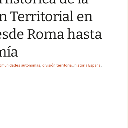
 Territorial en
esde Roma hasta
mía
omunidades autónomas
,
división territorial
,
historia España
,