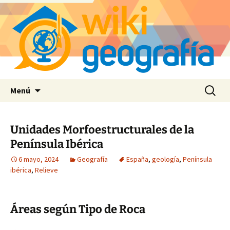
Saltar
Buscar:
Menú
al
contenido
Unidades Morfoestructurales de la
Península Ibérica
6 mayo, 2024
Geografía
España
,
geología
,
Península
ibérica
,
Relieve
Áreas según Tipo de Roca