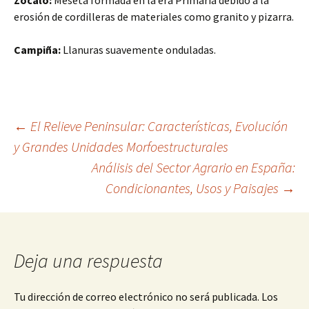
Zócalo:
Meseta formada en la era Primaria debido a la
erosión de cordilleras de materiales como granito y pizarra.
Campiña:
Llanuras suavemente onduladas.
Navegación
←
El Relieve Peninsular: Características, Evolución
y Grandes Unidades Morfoestructurales
Análisis del Sector Agrario en España:
de
Condicionantes, Usos y Paisajes
→
entradas
Deja una respuesta
Tu dirección de correo electrónico no será publicada.
Los