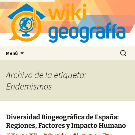
Saltar
Buscar:
Menú
al
contenido
Archivo de la etiqueta:
Endemismos
Diversidad Biogeográfica de España:
Regiones, Factores y Impacto Humano
20 enero, 2025
Geografía
biogeografía
,
Clima
,