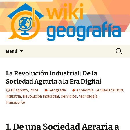
Saltar
Buscar:
Menú
al
contenido
La Revolución Industrial: De la
Sociedad Agraria a la Era Digital
18 agosto, 2024
Geografía
economía
,
GLOBALIZACION
,
Industria
,
Revolución Industrial
,
servicios
,
tecnología
,
Transporte
1. De una Sociedad Agraria a