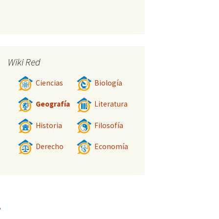
Wiki Red
Ciencias
Biología
Geografía
Literatura
Historia
Filosofía
Derecho
Economía
»