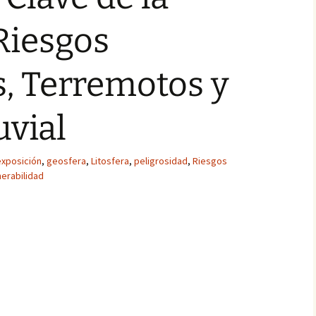
Riesgos
, Terremotos y
uvial
exposición
,
geosfera
,
Litosfera
,
peligrosidad
,
Riesgos
nerabilidad