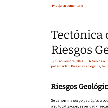
Deja un comentario
Tectónica 
Riesgos G
16 noviembre, 2024
Geología
peligrosidad
,
Riesgos geológicos
,
tect
Riesgos Geológi
Se denomina
riesgo geológico
a tod
a su localización, severidad y frec