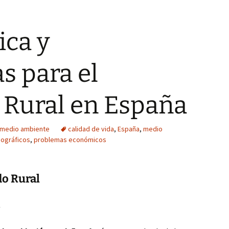
ica y
s para el
 Rural en España
 medio ambiente
calidad de vida
,
España
,
medio
ográficos
,
problemas económicos
o Rural
s