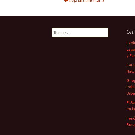
Deja un comentario
Buscar:
Últ
Evol
Espa
y Fa
Cara
Natu
Geog
Pobl
Urba
El S
en l
Fenó
Ries