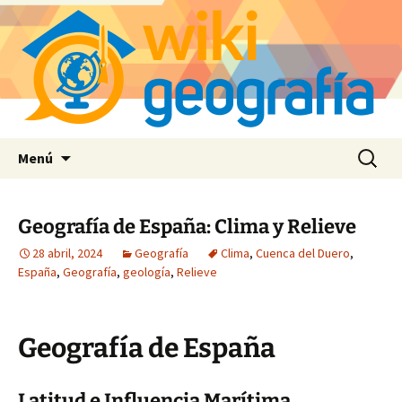
Saltar
Buscar:
Menú
al
contenido
Geografía de España: Clima y Relieve
28 abril, 2024
Geografía
Clima
,
Cuenca del Duero
,
España
,
Geografía
,
geología
,
Relieve
Geografía de España
Latitud e Influencia Marítima