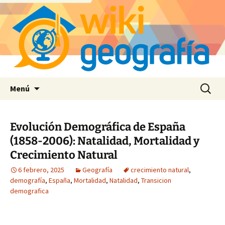
Saltar
Buscar:
Menú
al
contenido
Evolución Demográfica de España
(1858-2006): Natalidad, Mortalidad y
Crecimiento Natural
6 febrero, 2025
Geografía
crecimiento natural
,
demografía
,
España
,
Mortalidad
,
Natalidad
,
Transicion
demografica