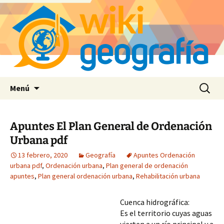
Saltar
Buscar:
Menú
al
contenido
Apuntes El Plan General de Ordenación
Urbana pdf
13 febrero, 2020
Geografía
Apuntes Ordenación
urbana pdf
,
Ordenación urbana
,
Plan general de ordenación
apuntes
,
Plan general ordenación urbana
,
Rehabilitación urbana
Cuenca hidrográfica:
Es el territorio cuyas aguas 