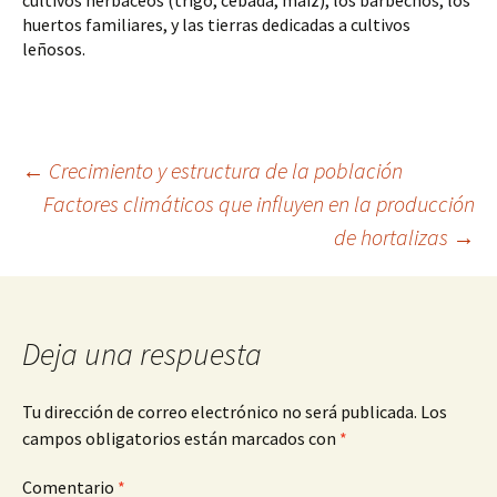
cultivos herbáceos (trigo, cebada, maíz), los barbechos, los 
huertos familiares, y las tierras dedicadas a cultivos 
leñosos.
Navegación
←
Crecimiento y estructura de la población
Factores climáticos que influyen en la producción
de hortalizas
→
de
entradas
Deja una respuesta
Tu dirección de correo electrónico no será publicada.
Los
campos obligatorios están marcados con
*
Comentario
*