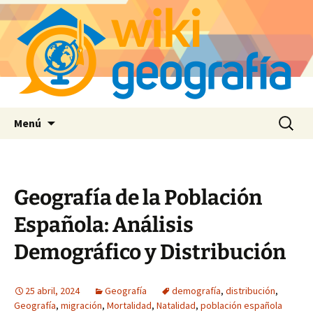
Saltar
Buscar:
Menú
al
contenido
Geografía de la Población
Española: Análisis
Demográfico y Distribución
25 abril, 2024
Geografía
demografía
,
distribución
,
Geografía
,
migración
,
Mortalidad
,
Natalidad
,
población española