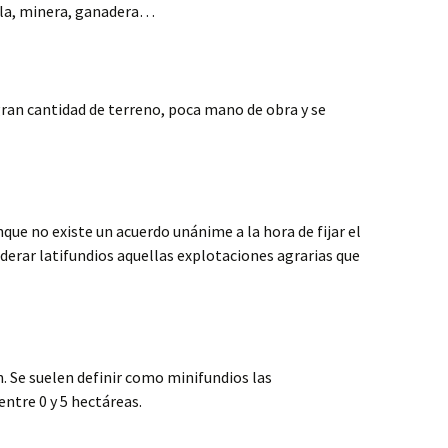
cola, minera, ganadera…
 gran cantidad de terreno, poca mano de obra y se
que no existe un acuerdo unánime a la hora de fijar el
erar latifundios aquellas explotaciones agrarias que
n. Se suelen definir como minifundios las
entre 0 y 5 hectáreas.