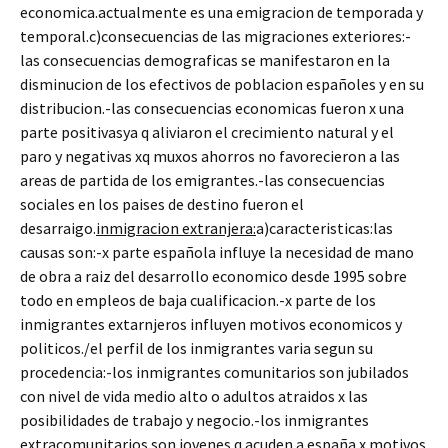
economica.actualmente es una emigracion de temporada y
temporal.c)consecuencias de las migraciones exteriores:-
las consecuencias demograficas se manifestaron en la
disminucion de los efectivos de poblacion españoles y en su
distribucion.-las consecuencias economicas fueron x una
parte positivasya q aliviaron el crecimiento natural y el
paro y negativas xq muxos ahorros no favorecieron a las
areas de partida de los emigrantes.-las consecuencias
sociales en los paises de destino fueron el
desarraigo.
inmigracion extranjera:
a)caracteristicas:las
causas son:-x parte española influye la necesidad de mano
de obra a raiz del desarrollo economico desde 1995 sobre
todo en empleos de baja cualificacion.-x parte de los
inmigrantes extarnjeros influyen motivos economicos y
politicos./el perfil de los inmigrantes varia segun su
procedencia:-los inmigrantes comunitarios son jubilados
con nivel de vida medio alto o adultos atraidos x las
posibilidades de trabajo y negocio.-los inmigrantes
extracomunitarios son jovenes q acuden a españa x motivos