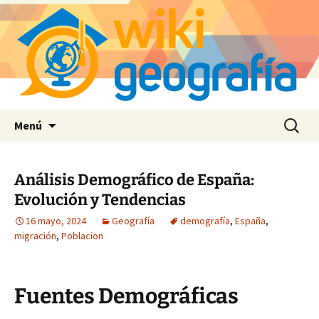
Saltar
Buscar:
Menú
al
contenido
Análisis Demográfico de España:
Evolución y Tendencias
16 mayo, 2024
Geografía
demografía
,
España
,
migración
,
Poblacion
Fuentes Demográficas