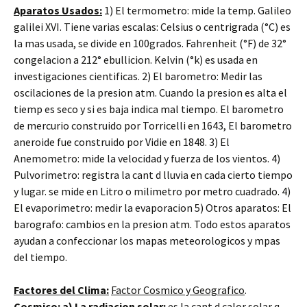
Aparatos Usados:
1) El termometro: mide la temp. Galileo
galilei XVI. Tiene varias escalas: Celsius o centrigrada (°C) es
la mas usada, se divide en 100grados. Fahrenheit (°F) de 32°
congelacion a 212° ebullicion. Kelvin (°k) es usada en
investigaciones cientificas. 2) El barometro: Medir las
oscilaciones de la presion atm. Cuando la presion es alta el
tiemp es seco y si es baja indica mal tiempo. El barometro
de mercurio construido por Torricelli en 1643, El barometro
aneroide fue construido por Vidie en 1848. 3) El
Anemometro: mide la velocidad y fuerza de los vientos. 4)
Pulvorimetro: registra la cant d lluvia en cada cierto tiempo
y lugar. se mide en Litro o milimetro por metro cuadrado. 4)
El evaporimetro: medir la evaporacion 5) Otros aparatos: El
barografo: cambios en la presion atm. Todo estos aparatos
ayudan a confeccionar los mapas meteorologicos y mpas
del tiempo.
Factores del Clima:
Factor Cosmico y Geografico
.
Cosmico: a) La radiacion solar:
es la cant d calor solar q