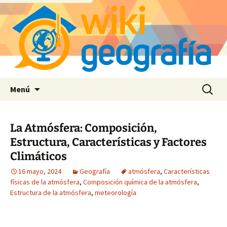
Saltar
Buscar:
Menú
al
contenido
La Atmósfera: Composición,
Estructura, Características y Factores
Climáticos
16 mayo, 2024
Geografía
atmósfera
,
Características
físicas de la atmósfera
,
Composición química de la atmósfera
,
Estructura de la atmósfera
,
meteorología