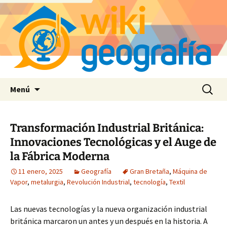
Saltar
Buscar:
Menú
al
contenido
Transformación Industrial Británica:
Innovaciones Tecnológicas y el Auge de
la Fábrica Moderna
11 enero, 2025
Geografía
Gran Bretaña
,
Máquina de
Vapor
,
metalurgia
,
Revolución Industrial
,
tecnología
,
Textil
Las nuevas tecnologías y la nueva organización industrial
británica marcaron un antes y un después en la historia. A