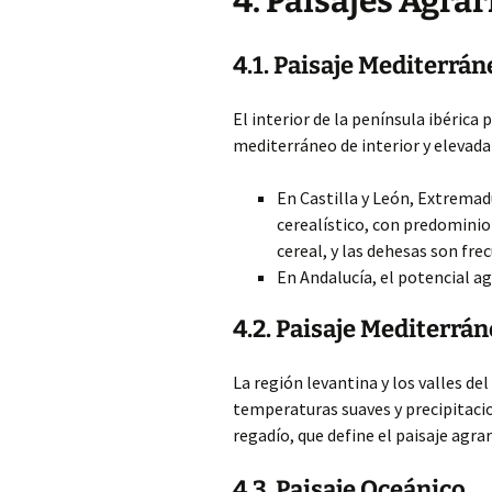
4. Paisajes Agra
4.1. Paisaje Mediterrán
El interior de la península ibérica
mediterráneo de interior y elevada
En Castilla y León, Extremadu
cerealístico, con predominio
cereal, y las dehesas son fre
En Andalucía, el potencial ag
4.2. Paisaje Mediterrán
La región levantina y los valles d
temperaturas suaves y precipitacio
regadío, que define el paisaje agra
4.3. Paisaje Oceánico