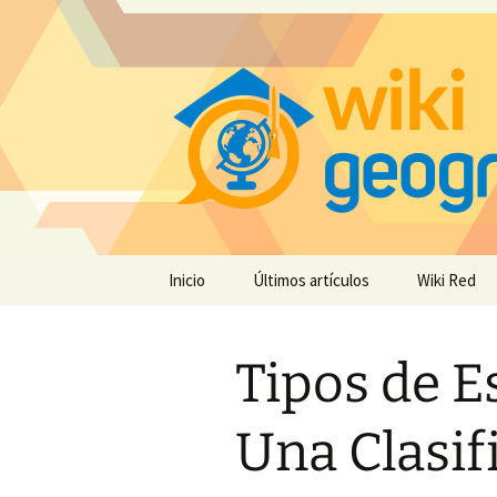
Saltar
Inicio
Últimos artículos
Wiki Red
al
contenido
Tipos de E
Una Clasif