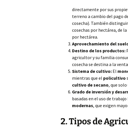
directamente por sus propie
terreno a cambio
del pago d
cosecha). También distingui
cosechas por hectárea, de la
por hectárea.
Aprovechamiento del suel
Destino de los productos:
P
agricultor y su familia cons
cosecha se destina a la vent
Sistema de cultivo:
El
mono
mientras que el
policultivo
s
cultivo de secano
, que solo 
Grado de inversión y desarr
basadas en el uso de trabajo
modernas
, que exigen mayor
2. Tipos de Agric