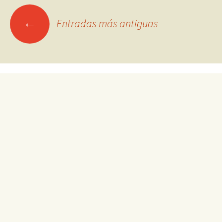
Ir
←
Entradas más antiguas
a
las
entradas