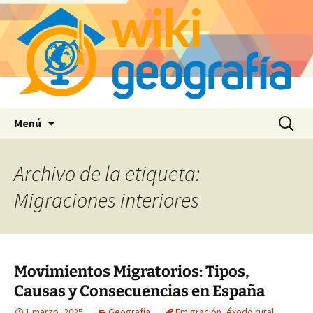
Saltar
Buscar:
Menú
al
contenido
Archivo de la etiqueta:
Migraciones interiores
Movimientos Migratorios: Tipos,
Causas y Consecuencias en España
1 marzo, 2025
Geografía
Emigración
,
éxodo rural
,