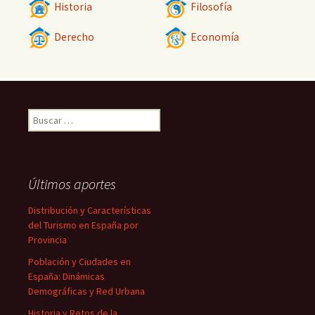
Historia
Filosofía
Derecho
Economía
Buscar:
Últimos aportes
Distribución y Características
del Turismo en España por
Provincia
Población y Ciudades en
España: Dinámicas
Demográficas y Red Urbana
Historia y Retos de la