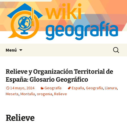
Saltar
Buscar:
Menú
al
contenido
Relieve y Organización Territorial de
España: Glosario Geográfico
14 mayo, 2024
Geografía
España
,
Geografía
,
Llanura
,
Meseta
,
Montaña
,
orogenia
,
Relieve
Relieve