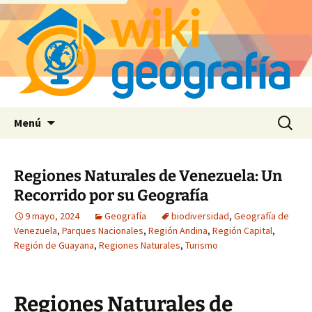
Saltar
Buscar:
Menú
al
contenido
Regiones Naturales de Venezuela: Un
Recorrido por su Geografía
9 mayo, 2024
Geografía
biodiversidad
,
Geografía de
Venezuela
,
Parques Nacionales
,
Región Andina
,
Región Capital
,
Región de Guayana
,
Regiones Naturales
,
Turismo
Regiones Naturales de