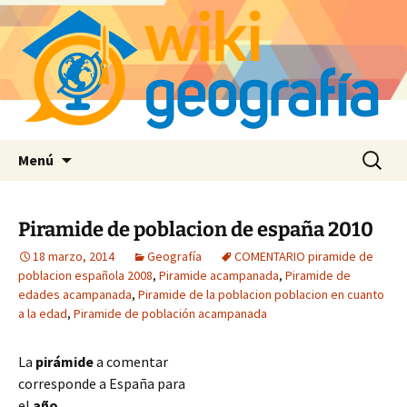
Saltar
Buscar:
Menú
al
contenido
Piramide de poblacion de españa 2010
18 marzo, 2014
Geografía
COMENTARIO piramide de
poblacion española 2008
,
Piramide acampanada
,
Piramide de
edades acampanada
,
Piramide de la poblacion poblacion en cuanto
a la edad
,
Piramide de población acampanada
La
pirámide
a comentar
corresponde a España para
el
año