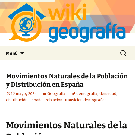
Saltar
Buscar:
Menú
al
contenido
Movimientos Naturales de la Población
y Distribución en España
12 mayo, 2024
Geografía
demografía
,
densidad
,
distribución
,
España
,
Poblacion
,
Transicion demografica
Movimientos Naturales de la