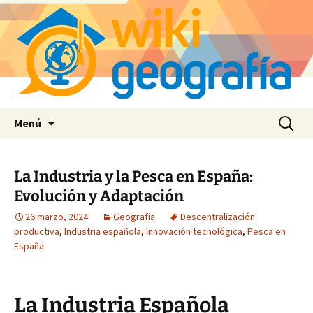
Saltar
Buscar:
Menú
al
contenido
La Industria y la Pesca en España:
Evolución y Adaptación
26 marzo, 2024
Geografía
Descentralización
productiva
,
Industria española
,
Innovación tecnológica
,
Pesca en
España
La Industria Española