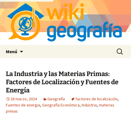
Saltar
Buscar:
Menú
al
contenido
La Industria y las Materias Primas:
Factores de Localización y Fuentes de
Energía
26 marzo, 2024
Geografía
factores de localización
,
Fuentes de energia
,
Geografía Económica
,
Industria
,
materias
primas