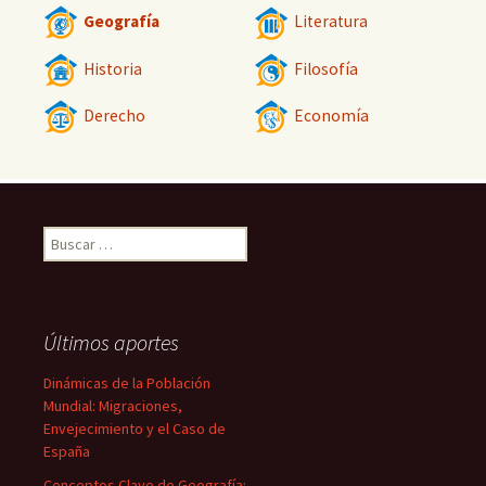
Geografía
Literatura
Historia
Filosofía
Derecho
Economía
Buscar:
Últimos aportes
Dinámicas de la Población
Mundial: Migraciones,
Envejecimiento y el Caso de
España
Conceptos Clave de Geografía: