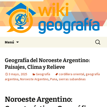
Saltar
Buscar:
Menú
al
contenido
Geografía del Noroeste Argentino:
Paisajes, Clima y Relieve
3 mayo, 2025
Geografía
cordillera oriental
,
geografía
argentina
,
Noroeste Argentino
,
Puna
,
sierras subandinas
Noroeste Argentino: