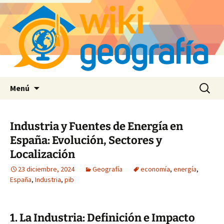
Saltar
Buscar:
Menú
al
contenido
Industria y Fuentes de Energía en
España: Evolución, Sectores y
Localización
23 diciembre, 2024
Geografía
economía
,
energía
,
España
,
Industria
,
pib
1. La Industria: Definición e Impacto