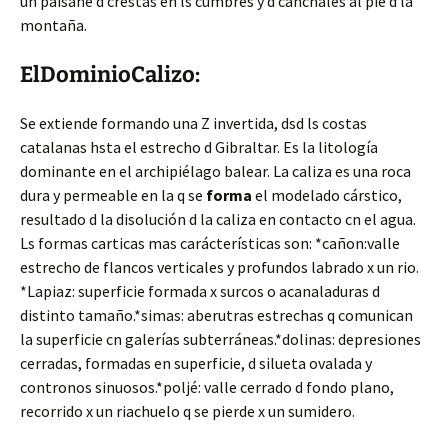
un paisahe d crestas en ls cumbres y d canchales al pie d la
montaña.
ElDominioCalizo:
Se extiende formando una Z invertida, dsd ls costas
catalanas hsta el estrecho d Gibraltar. Es la litología
dominante en el archipiélago balear. La caliza es una roca
dura y permeable en la q se
forma
el modelado cárstico,
resultado d la disolución d la caliza en contacto cn el agua.
Ls formas carticas mas carácterísticas son: *cañon:valle
estrecho de flancos verticales y profundos labrado x un rio.
*Lapiaz: superficie formada x surcos o acanaladuras d
distinto tamaño.*simas: aberutras estrechas q comunican
la superficie cn galerías subterráneas.*dolinas: depresiones
cerradas, formadas en superficie, d silueta ovalada y
contronos sinuosos.*poljé: valle cerrado d fondo plano,
recorrido x un riachuelo q se pierde x un sumidero.