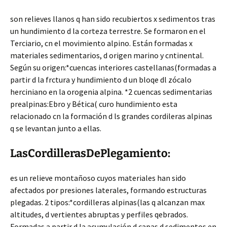
son relieves llanos q han sido recubiertos x sedimentos tras
un hundimiento d la corteza terrestre. Se formaron en el
Terciario, cn el movimiento alpino. Están formadas x
materiales sedimentarios, d origen marino y cntinental.
Según su origen:*cuencas interiores castellanas(formadas a
partir d la frctura y hundimiento d un bloqe dl zócalo
herciniano en la orogenia alpina. *2 cuencas sedimentarias
prealpinas:Ebro y Bética( curo hundimiento esta
relacionado cn la formación d ls grandes cordileras alpinas
q se levantan junto a ellas.
LasCordillerasDePlegamiento:
es un relieve montañoso cuyos materiales han sido
afectados por presiones laterales, formando estructuras
plegadas. 2 tipos:*cordilleras alpinas(las q alcanzan max
altitudes, d vertientes abruptas y perfiles qebrados.
Formadas a partir d la acumulación d capas d sedimentos en