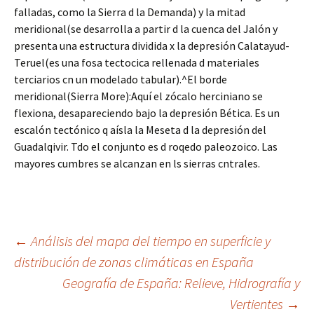
falladas, como la Sierra d la Demanda) y la mitad
meridional(se desarrolla a partir d la cuenca del Jalón y
presenta una estructura dividida x la depresión Calatayud-
Teruel(es una fosa tectocica rellenada d materiales
terciarios cn un modelado tabular).^El borde
meridional(Sierra More):Aquí el zócalo herciniano se
flexiona, desapareciendo bajo la depresión Bética. Es un
escalón tectónico q aísla la Meseta d la depresión del
Guadalqivir. Tdo el conjunto es d roqedo paleozoico. Las
mayores cumbres se alcanzan en ls sierras cntrales.
Navegación
←
Análisis del mapa del tiempo en superficie y
distribución de zonas climáticas en España
Geografía de España: Relieve, Hidrografía y
de
Vertientes
→