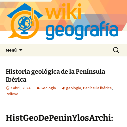
Saltar
Buscar:
Menú
al
contenido
Historia geológica de la Península
Ibérica
7 abril, 2024
Geología
geología
,
Península ibérica
,
Relieve
HistGeoDePeninYlosArchi: