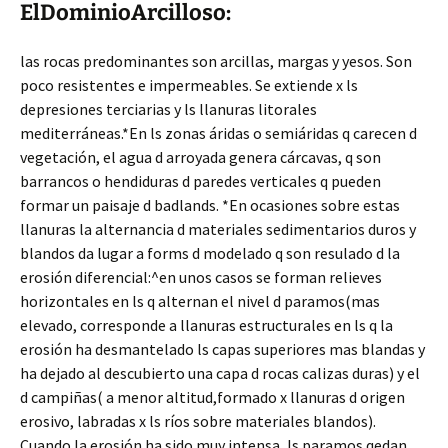
ElDominioArcilloso:
las rocas predominantes son arcillas, margas y yesos. Son
poco resistentes e impermeables. Se extiende x ls
depresiones terciarias y ls llanuras litorales
mediterráneas.*En ls zonas áridas o semiáridas q carecen d
vegetación, el agua d arroyada genera cárcavas, q son
barrancos o hendiduras d paredes verticales q pueden
formar un paisaje d badlands. *En ocasiones sobre estas
llanuras la alternancia d materiales sedimentarios duros y
blandos da lugar a forms d modelado q son resulado d la
erosión diferencial:^en unos casos se forman relieves
horizontales en ls q alternan el nivel d paramos(mas
elevado, corresponde a llanuras estructurales en ls q la
erosión ha desmantelado ls capas superiores mas blandas y
ha dejado al descubierto una capa d rocas calizas duras) y el
d campiñas( a menor altitud,formado x llanuras d origen
erosivo, labradas x ls ríos sobre materiales blandos).
Cuando la erosión ha sido muy intensa, ls paramos qedan