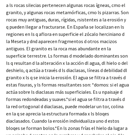
a ls rocas silecias pertenecen algunas rocas ígneas, cmo el
granito, y algunas rocas metamórficas, cmo ls pizarras. Son
rocas muy antiguas, duras, rígidas, rsistentes a la erosión y
q pueden llegar a fracturarse. En España se localizan en ls
regiones en ls q aflora en superficie el zócalo herciniano d
la Meseta y dnd aparecen fragmentos d otros macizos
antiguos. El granito es la roca mas abundante en la
superficie terrestre. Ls formas d modelado dominantes son
ls q resultan d la alteración x la acción dl agua, dl hielo o del
deshielo, q actúa a través d ls diaclasas, líneas d debilidad dl
granito x ls q se inicia la erosión. El agua se filtra a través d
estas fisuras, y ls formas resultantes son: *domos: si el agua
actúa sobre ls diaclasas más superficiales. Es u npaisaje d
formas redondeadas y suaves.*si el agua se filtra a través d
la red ortogonal d diaclasas, puede modelar un tor, colina
en la q se aprecia la estructura formada x ls bloqes
diaclasados. Cuando la erosión individualiza uno d estos
bloqes se forman bolos.*En ls zonas frías el hielo da lugar a