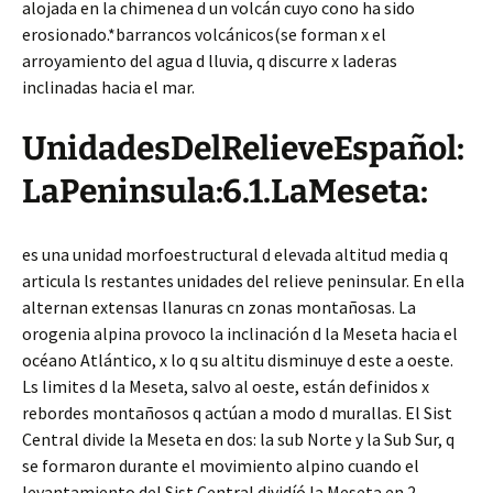
alojada en la chimenea d un volcán cuyo cono ha sido
erosionado.*barrancos volcánicos(se forman x el
arroyamiento del agua d lluvia, q discurre x laderas
inclinadas hacia el mar.
UnidadesDelRelieveEspañol:
LaPeninsula:6.1.LaMeseta:
es una unidad morfoestructural d elevada altitud media q
articula ls restantes unidades del relieve peninsular. En ella
alternan extensas llanuras cn zonas montañosas. La
orogenia alpina provoco la inclinación d la Meseta hacia el
océano Atlántico, x lo q su altitu disminuye d este a oeste.
Ls limites d la Meseta, salvo al oeste, están definidos x
rebordes montañosos q actúan a modo d murallas. El Sist
Central divide la Meseta en dos: la sub Norte y la Sub Sur, q
se formaron durante el movimiento alpino cuando el
levantamiento del Sist Central dividíó la Meseta en 2