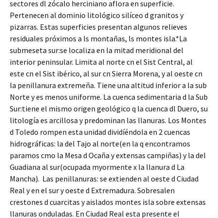
sectores dl zócalo herciniano aflora en superficie.
Pertenecen al dominio litológico silíceo d granitos y
pizarras. Estas superficies presentan algunos relieves
residuales próximos a ls montañas, ls montes isla.*La
submeseta sur:se localiza en la mitad meridional del
interior peninsular. Limita al norte cn el Sist Central, al
este cn el Sist ibérico, al sur cn Sierra Morena, y al oeste cn
la penillanura extremeña. Tiene una altitud inferior a la sub
Norte y es menos uniforme. La cuenca sedimentaria d la Sub
Sur:tiene el mismo origen geológico q la cuenca dl Duero, su
litología es arcillosa y predominan las llanuras. Los Montes
d Toledo rompen esta unidad dividíéndola en 2 cuencas
hidrográficas: la del Tajo al norte(en la q encontramos
paramos cmo la Mesa d Ocaña y extensas campiñas) y la del
Guadiana al sur(ocupada myormente x la llanura d La
Mancha). Las penillanuras: se extienden al oeste d Ciudad
Real y en el sur y oeste d Extremadura. Sobresalen
crestones d cuarcitas y aislados montes isla sobre extensas
llanuras onduladas. En Ciudad Real esta presente el