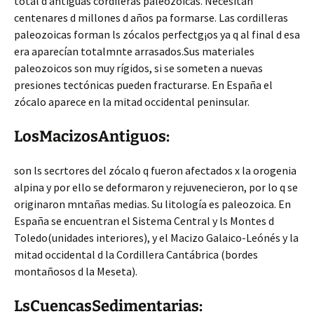
total d antiguas cordileras paleozoicas. Necesitan
centenares d millones d años pa formarse. Las cordilleras
paleozoicas forman ls zócalos perfectg¡os ya q al final d esa
era aparecían totalmnte arrasados.Sus materiales
paleozoicos son muy rígidos, si se someten a nuevas
presiones tectónicas pueden fracturarse. En España el
zócalo aparece en la mitad occidental peninsular.
LosMacizosAntiguos:
son ls secrtores del zócalo q fueron afectados x la orogenia
alpina y por ello se deformaron y rejuvenecieron, por lo q se
originaron mntañas medias. Su litología es paleozoica. En
España se encuentran el Sistema Central y ls Montes d
Toledo(unidades interiores), y el Macizo Galaico-Leónés y la
mitad occidental d la Cordillera Cantábrica (bordes
montañosos d la Meseta).
LsCuencasSedimentarias: