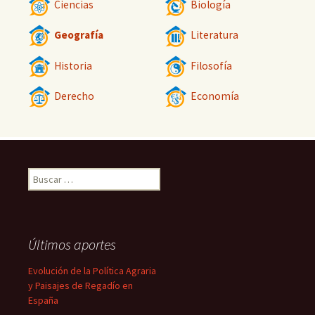
Ciencias
Biología
Geografía
Literatura
Historia
Filosofía
Derecho
Economía
Buscar:
Últimos aportes
Evolución de la Política Agraria
y Paisajes de Regadío en
España