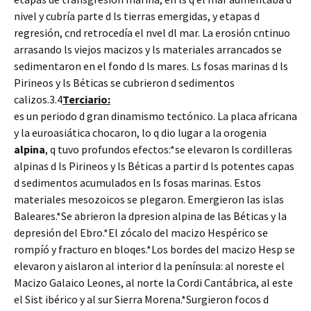
nivel y cubría parte d ls tierras emergidas, y etapas d
regresión, cnd retrocedía el nvel dl mar. La erosión cntinuo
arrasando ls viejos macizos y ls materiales arrancados se
sedimentaron en el fondo d ls mares. Ls fosas marinas d ls
Pirineos y ls Béticas se cubrieron d sedimentos
calizos.3.4
Terciario:
es un periodo d gran dinamismo tectónico. La placa africana
y la euroasiática chocaron, lo q dio lugar a la orogenia
alpina
, q tuvo profundos efectos:*se elevaron ls cordilleras
alpinas d ls Pirineos y ls Béticas a partir d ls potentes capas
d sedimentos acumulados en ls fosas marinas. Estos
materiales mesozoicos se plegaron. Emergieron las islas
Baleares.*Se abrieron la dpresion alpina de las Béticas y la
depresión del Ebro.*El zócalo del macizo Hespérico se
rompíó y fracturo en bloqes.*Los bordes del macizo Hesp se
elevaron y aislaron al interior d la península: al noreste el
Macizo Galaico Leones, al norte la Cordi Cantábrica, al este
el Sist ibérico y al sur Sierra Morena.*Surgieron focos d