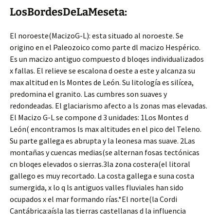
LosBordesDeLaMeseta:
El noroeste(MacizoG-L): esta situado al noroeste. Se
origino en el Paleozoico como parte dl macizo Hespérico.
Es un macizo antiguo compuesto d bloqes individualizados
x fallas. El relieve se escalona d oeste a este y alcanza su
max altitud en ls Montes de León. Su litología es silícea,
predomina el granito. Las cumbres son suaves y
redondeadas. El glaciarismo afecto a ls zonas mas elevadas.
El Macizo G-L se compone d 3 unidades: 1Los Montes d
León( encontramos ls max altitudes en el pico del Teleno.
Su parte gallega es abrupta y la leonesa mas suave. 2Las
montañas y cuencas medias(se alternan fosas tectónicas
cn bloqes elevados o sierras.3la zona costera(el litoral
gallego es muy recortado. La costa gallega e suna costa
sumergida, x lo q ls antiguos valles fluviales han sido
ocupados x el mar formando rías.*El norte(la Cordi
Cantábrica:aísla las tierras castellanas d la influencia