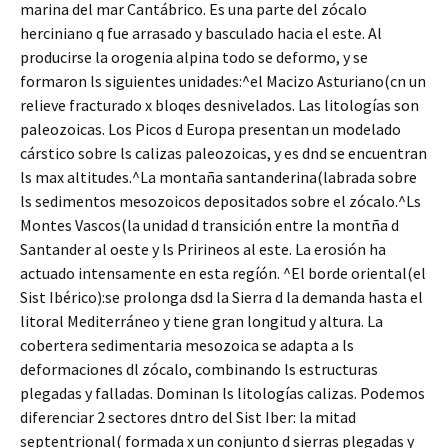
marina del mar Cantábrico. Es una parte del zócalo
herciniano q fue arrasado y basculado hacia el este. Al
producirse la orogenia alpina todo se deformo, y se
formaron ls siguientes unidades:^el Macizo Asturiano(cn un
relieve fracturado x bloqes desnivelados. Las litologías son
paleozoicas. Los Picos d Europa presentan un modelado
cárstico sobre ls calizas paleozoicas, y es dnd se encuentran
ls max altitudes.^La montaña santanderina(labrada sobre
ls sedimentos mesozoicos depositados sobre el zócalo.^Ls
Montes Vascos(la unidad d transición entre la montña d
Santander al oeste y ls Pririneos al este. La erosión ha
actuado intensamente en esta regíón. ^El borde oriental(el
Sist Ibérico):se prolonga dsd la Sierra d la demanda hasta el
litoral Mediterráneo y tiene gran longitud y altura. La
cobertera sedimentaria mesozoica se adapta a ls
deformaciones dl zócalo, combinando ls estructuras
plegadas y falladas. Dominan ls litologías calizas. Podemos
diferenciar 2 sectores dntro del Sist Iber: la mitad
septentrional( formada x un conjunto d sierras plegadas y