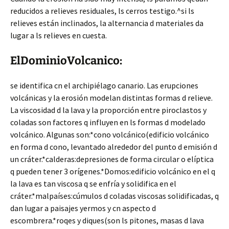
reducidos a relieves residuales, ls cerros testigo.^si ls
relieves están inclinados, la alternancia d materiales da
lugar a ls relieves en cuesta.
ElDominioVolcanico:
se identifica cn el archipiélago canario. Las erupciones
volcánicas y la erosión modelan distintas formas d relieve.
La viscosidad d la lava y la proporción entre piroclastos y
coladas son factores q influyen en ls formas d modelado
volcánico. Algunas son:*cono volcánico(edificio volcánico
en forma d cono, levantado alrededor del punto d emisión d
un cráter.*calderas:depresiones de forma circular o elíptica
q pueden tener 3 orígenes.*Domos:edificio volcánico en el q
la lava es tan viscosa q se enfría y solidifica en el
cráter.*malpaíses:cúmulos d coladas viscosas solidificadas, q
dan lugar a paisajes yermos y cn aspecto d
escombrera.*roqes y diques(son ls pitones, masas d lava