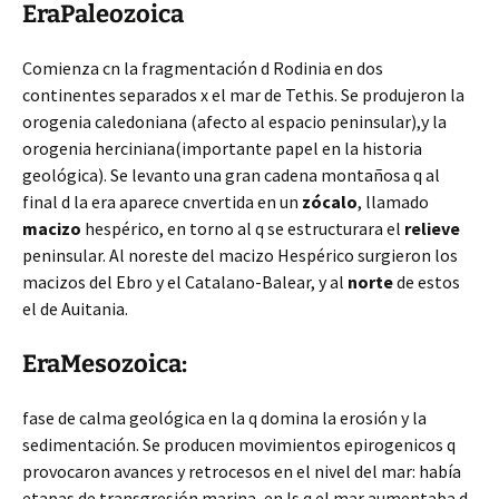
EraPaleozoica
Comienza cn la
fragmentación d Rodinia en dos
continentes separados x el mar de Tethis. Se produjeron la
orogenia caledoniana (afecto al espacio peninsular),y la
orogenia herciniana(importante papel en la historia
geológica). Se levanto una gran cadena montañosa q al
final d la era aparece cnvertida en un
zócalo
, llamado
macizo
hespérico, en torno al q se estructurara el
relieve
peninsular. Al noreste del macizo Hespérico surgieron los
macizos del Ebro y el Catalano-Balear, y al
norte
de estos
el de Auitania.
EraMesozoica:
fase de calma geológica en la q domina la erosión y la
sedimentación. Se producen movimientos epirogenicos q
provocaron avances y retrocesos en el nivel del mar: había
etapas de transgresión marina, en ls q el mar aumentaba d