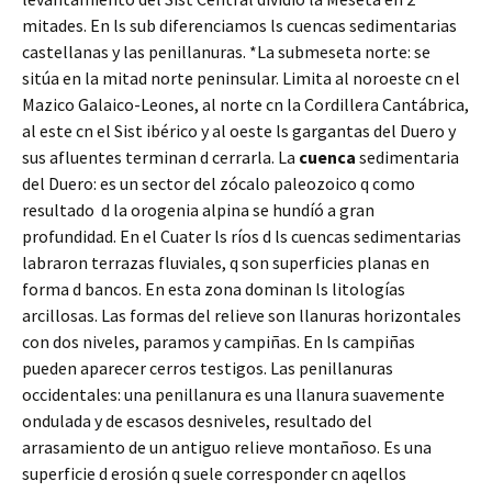
mitades. En ls sub diferenciamos ls cuencas sedimentarias
castellanas y las penillanuras. *La submeseta norte: se
sitúa en la mitad norte peninsular. Limita al noroeste cn el
Mazico Galaico-Leones, al norte cn la Cordillera Cantábrica,
al este cn el Sist ibérico y al oeste ls gargantas del Duero y
sus afluentes terminan d cerrarla. La
cuenca
sedimentaria
del Duero: es un sector del zócalo paleozoico q como
resultado d la orogenia alpina se hundíó a gran
profundidad. En el Cuater ls ríos d ls cuencas sedimentarias
labraron terrazas fluviales, q son superficies planas en
forma d bancos. En esta zona dominan ls litologías
arcillosas. Las formas del relieve son llanuras horizontales
con dos niveles, paramos y campiñas. En ls campiñas
pueden aparecer cerros testigos. Las penillanuras
occidentales: una penillanura es una llanura suavemente
ondulada y de escasos desniveles, resultado del
arrasamiento de un antiguo relieve montañoso. Es una
superficie d erosión q suele corresponder cn aqellos