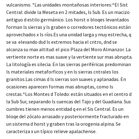
vulcanismo. *Las unidades montañosas interiores:^El Sist
Central: divide la Meseta en 2 mitades, ls Sub. Es un macizo
antiguo d estilo germánico. Los horst o bloqes levantados
forman ls sierras y ls graben o corredores tectónicos están
aprovechados x ls ríos.Es una unidad larga y muy estrecha, q
se va elevando dsd ls extremos hacia el cntro, dnd se
alcanza su max altitud: el pico Plaza del Moro Almanzor. La
vertiente norte es mas suave y la vertiente sur mas abrupta.
La litología es silecia. En las sierras periféricas predominan
ls materiales metaforficos y en ls sierras cntrales los
granitos.Las cimas d ls sierras son suaves y aplanadas. En
ocasiones aparecen formas mas abruptas, como ls
crestas.^Los Montes d Toledo: están situados en el centro d
la Sub Sur, separando ls cuencas del Tajo y del Guadiana. Sus
cumbres tienen menos entidad q en el Sis Central. Es un
bloqe del zócalo arrasado y posteriormente fracturado en
un sistema d horst y graben tras la orogenia alpina. Se
caracteriza x un típico relieve apalachense.