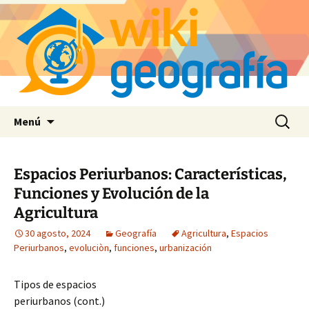
Saltar
Buscar:
Menú
al
contenido
Espacios Periurbanos: Características,
Funciones y Evolución de la
Agricultura
30 agosto, 2024
Geografía
Agricultura
,
Espacios
Periurbanos
,
evoluciòn
,
funciones
,
urbanización
Tipos de espacios
periurbanos (cont.)