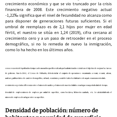
crecimiento económico y que se vio truncado por la crisis 
financiera de 2008. Este crecimiento negativo actual 
-1,22‰ significa que el 
nivel de fecundidad 
no alcanza como 
para disponer de generaciones futuras suficientes. Si el 
umbral de reemplazo es de 
2,1 hijos 
por mujer en edad 
fértil, el nuestro se sitúa en 
1,24 
(2019), cifra cercana al 
crecimiento cero y a un paso de retroceder en el proceso 
demográfico, si no lo remedia de nuevo la inmigración, 
como lo ha hecho en los últimos años.
censo: recuento de la población o la riqueza de una nacíón o pueblo realizado por la administración estatal con el objetivo  de  mejorar  las  tareas  
de  gobierno.  Para  la  ONU,  el  Censo  de  Población,  debería  incluir  el  conjunto  de operaciones  encaminadas  a  reunir,  resumir,  valorar,  
analizar  y  publicar  datos  de  carácter  demográfico,  cultural, económico y social de todos los habitantes de un país en un momento dado.
crecimiento vegetativo: diferencia entre el número de nacidos y el número de muertos habidos en un lugar en un período dado de tiempo.
densidad  de  empleo:número  de  empleos  por  unidad  de  superficie,  como  hectárea,  kilómetro  cuadrado,  etc.  Se calcula dividiendo el 
número de empleos de un lugar entre su superficie.
Densidad de población: número de