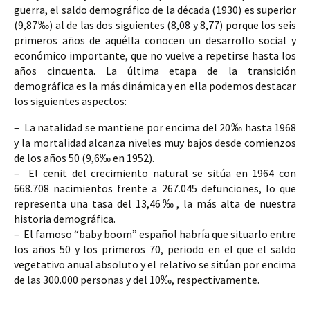
guerra, el saldo demográfico de la década (1930) es superior 
(9,87‰) al de las dos siguientes (8,08 y 8,77) porque los seis 
primeros años de aquélla conocen un desarrollo social y 
económico importante, que no vuelve a repetirse hasta los 
años cincuenta. La 
última etapa 
de la transición 
demográfica es la 
más dinámica 
y en ella podemos destacar 
los siguientes aspectos: 
–  La 
natalidad 
se mantiene por encima del 
20‰ 
hasta 
1968 
y la mortalidad alcanza niveles muy bajos desde comienzos 
de los años 50 (9,6‰ en 1952). 
–  El 
cenit del crecimiento natural 
se sitúa en 
1964 
con 
668.708 nacimientos frente a 267.045 defunciones, lo que 
representa una tasa del 
13,46‰
, la más alta de nuestra 
historia demográfica. 
–  El famoso “
baby boom
” español habría que situarlo entre 
los años 50 y los primeros 70, periodo en el que el 
saldo 
vegetativo anual absoluto 
y el 
relativo 
se sitúan por encima 
de las 
300.000 personas 
y del 
10‰
, respectivamente. 