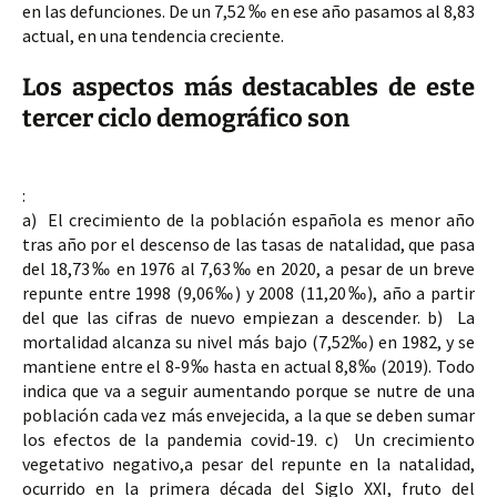
en las defunciones. De un 7,52 ‰ en ese año pasamos al 8,83 
actual, en una tendencia creciente.
Los aspectos más destacables de este
tercer ciclo demográfico son
: 
a)  El crecimiento de la población española es 
menor año 
tras año 
por el 
descenso 
de las 
tasas de natalidad
, que pasa 
del 
18,73‰ 
en 
1976 
al 
7,63‰ 
en 
2020
, a pesar de un breve 
repunte entre 1998 (9,06‰) y 2008 (11,20‰), año a partir 
del que las cifras de nuevo empiezan a descender. 
b)  La 
mortalidad 
alcanza su 
nivel más bajo 
(7,52‰) en 1982, y se 
mantiene entre el 
8-9‰ 
hasta en actual 8,8‰ (2019). Todo 
indica que va a seguir aumentando porque se nutre de una 
población cada vez más envejecida, a la que se deben sumar 
los efectos de la pandemia covid-19. 
c)  Un 
crecimiento 
vegetativo negativo,
a pesar del repunte en la natalidad, 
ocurrido en la primera década del Siglo XXI, fruto del 