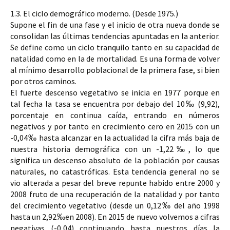
1.3. El ciclo demográfico moderno. (Desde 1975.)
Supone el fin de una fase y el inicio de otra nueva donde se 
consolidan 
las últimas tendencias apuntadas en la anterior. 
Se define como un 
ciclo tranquilo 
tanto en su capacidad de 
natalidad como en la de mortalidad. Es una forma de volver 
al mínimo desarrollo poblacional de la primera fase, si bien 
por otros caminos. 
El fuerte descenso vegetativo se inicia en 
1977 porque
 en 
tal fecha la tasa se encuentra por debajo del 
10‰ (9,92)
, 
porcentaje en continua caída, entrando en números 
negativos y por tanto en crecimiento cero en 2015 con un 
-0,04‰ hasta alcanzar en la actualidad la cifra más baja de 
nuestra historia demográfica con un -1,22‰, lo que 
significa un descenso absoluto de la población por causas 
naturales, no catastróficas. Esta tendencia general no se 
vio alterada a pesar del breve repunte habido entre 2000 y 
2008 fruto de una recuperación de la natalidad y por tanto 
del crecimiento vegetativo (desde un 
0,12‰ 
del año 1998 
hasta un 2,92‰
en 2008). En 2015 de nuevo volvemos a cifras 
negativas (-0,04) continuando hasta nuestros días la 