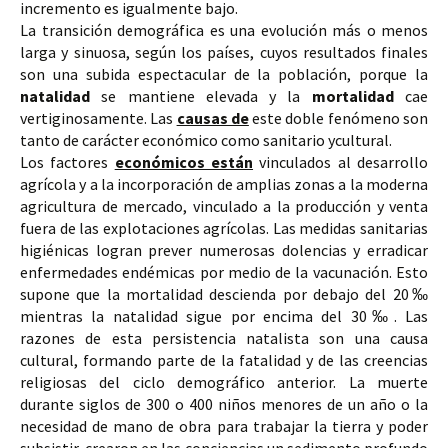
incremento es igualmente bajo. 
La transición demográfica es una evolución más o menos 
larga y sinuosa, según los países, cuyos resultados finales 
son una 
subida espectacular de la población, 
porque la 
natalidad
 se mantiene elevada y la 
mortalidad
 cae 
vertiginosamente. Las 
causas de
 este doble fenómeno son 
tanto de carácter 
económico 
como 
sanitario y
cultural
. 
Los 
factores 
económicos están
 vinculados al 
desarrollo 
agrícola 
y a la 
incorporación de amplias zonas a la moderna 
agricultura de mercado, 
vinculado a la producción y venta 
fuera de las explotaciones agrícolas. Las 
medidas sanitarias
higiénicas logran prever numerosas dolencias y erradicar 
enfermedades endémicas por medio de la vacunación. Esto 
supone que la mortalidad descienda por debajo del 
20‰ 
mientras la natalidad sigue por encima del 
30‰
. 
Las 
razones de esta persistencia natalista son una 
causa 
cultural
, formando parte de la fatalidad y de las creencias 
religiosas del ciclo demográfico anterior. La muerte 
durante siglos de 300 o 400 niños menores de un año o la 
necesidad de mano de obra para trabajar la tierra y poder 