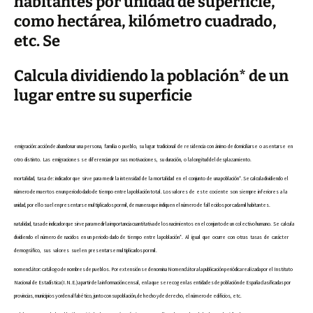
habitantes por unidad de superficie,
como hectárea, kilómetro cuadrado,
etc. Se
Calcula dividiendo la población* de un
lugar entre su superficie
emigración: acción de abandonar  una  persona,  familia  o  pueblo,  su  lugar  tradicional  de  residencia  con  ánimo  de domiciliarse  o  asentarse  en  
otro  distinto.  Las  emigraciones  se  diferencian  por  sus  motivaciones,  su  duración,  o  la longitud del desplazamiento.
mortalidad,  tasa  de: indicador  que  sirve  para  medir  la  intensidad  de  la  mortalidad  en  el  conjunto  de  una población*. Se calcula dividiendo el 
número de muertos en un periodo dado de tiempo entre la población total. Los valores  de  este  cociente  son  siempre  inferiores  a  la  
unidad, por ello suelen presentarse multiplicados por mil, de manera que indiquen el número de fallecidos por cada mil habitantes. 
natalidad, tasa de indicador que sirve para medir la importancia cuantitativa de los nacimientos en el conjunto de un  colectivo humano.  Se  calcula  
dividiendo  el  número  de  nacidos  en  un  periodo  dado  de  tiempo  entre  la población*.   Al   igual   que   ocurre   con   otras   tasas   de   carácter   
demográfico,   sus   valores   suelen   presentarse multiplicados por mil.
nomenclátor: catálogo de nombres de pueblos. Por extensión se denomina Nomenclátor a la publicación periódica realizada por el Instituto 
Nacional de Estadística (I.N.E.) a partir de la información censal, en la que se recogen las entidades de población de España clasificadas por 
provincias, municipios y orden alfabético, junto con su población,de hecho y de derecho, el número de edificios, etc.