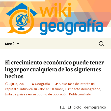
Saltar
Buscar:
Menú
al
contenido
El crecimiento económico puede tener
lugar por cualquiera de los siguientes
hechos
3 julio, 2021
Geografía
A que tasa de interés un
caputal quintuplica su valor en 10 años?
,
El impacto demográfico
,
Lista de países en su optimo de población
,
Poblacion habil
1.1. El ciclo demográfico 