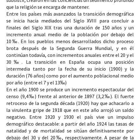
subsistir, crearon en las conciencias un sedimento profundo 
que la religión se encarga de mantener. 
Entre los 
países más avanzados 
la transición demográfica 
se inicia hacia mediados del 
Siglo XVIII 
para concluir a 
finales del Siglo XIX 
tras una duración de 150 años y un 
incremento anual medio de la población por debajo del 
10‰
. En los 
pueblos menos desarrollados 
dicho proceso 
brota después de la Segunda Guerra Mundial, y en él 
continúan todavía, con incrementos anuales entre el 
20 
y el 
30‰
. La transición en 
España 
ocupa una 
posición 
intermedia 
tanto por la 
fecha de su inicio 
(1900) y la 
duración 
(76 años) como por el 
aumento poblacional medio 
por año 
(entre el 7 y el 13‰)
En el año 
1900 
se produce un 
incremento espectacular 
del 
censo (9,4‰) frente al anterior de 
1897 
(3,2‰). El fuerte 
retroceso de la 
segunda década 
(1920) hay que achacarlo a 
la 
virulenta gripe 
de 
1918 
que en este año arrojó un 
saldo 
negativo
. Entre 
1920 y 1930 
el país vive un 
impulso 
demográfico 
destacable: a partir del año 1924 las tasas de 
natalidad y de mortalidad se sitúan definitivamente por 
debajo del 
30 
y del 
20‰
, respectivamente. 
A pesar de la 