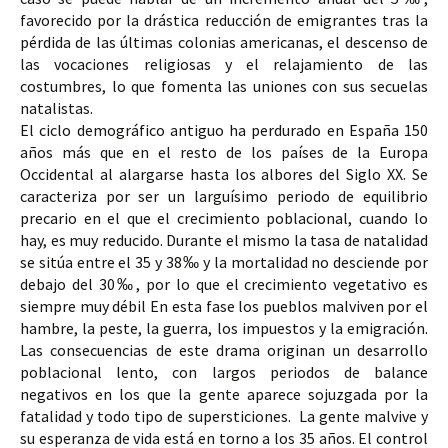
favorecido por la drástica reducción de emigrantes tras la 
pérdida de las últimas colonias americanas, el descenso de 
las vocaciones religiosas y el relajamiento de las 
costumbres, lo que fomenta las uniones con sus secuelas 
natalistas. 
El 
ciclo demográfico antiguo ha
 perdurado en España 
150 
años más 
que en el resto de los países de la Europa 
Occidental al alargarse hasta los albores del Siglo XX. Se 
caracteriza por ser un larguísimo periodo de equilibrio 
precario en el que el crecimiento poblacional, cuando lo 
hay, es muy reducido. Durante el mismo la tasa de natalidad 
se sitúa entre el 
35 y 38‰ 
y la mortalidad no desciende por 
debajo del 
30‰
, por lo que el 
crecimiento vegetativo es 
siempre muy débil 
En esta fase los pueblos malviven por el 
hambre, la peste, la guerra, los impuestos y la emigración. 
Las consecuencias de este drama originan un 
desarrollo 
poblacional lento
, con largos periodos de 
balance 
negativos 
en los que la gente aparece sojuzgada por la 
fatalidad y todo tipo de supersticiones.  
La gente malvive y 
su esperanza de vida está en torno a los 35 años. El control 