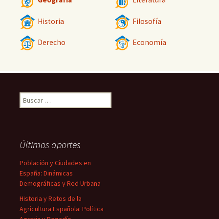
Historia
Filosofía
Derecho
Economía
Buscar:
Últimos aportes
Población y Ciudades en
España: Dinámicas
Demográficas y Red Urbana
Historia y Retos de la
Agricultura Española: Política