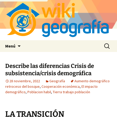
Saltar
Buscar:
Menú
al
contenido
Describe las diferencias Crisis de
subsistencia/crisis demográfica
28 noviembre, 2022
Geografía
Aumento demográfico
retroceso del bosque
,
Cooperación económica
,
El impacto
demográfico
,
Poblacion habil
,
Tierra trabajo población
LA TRANSICIÓN