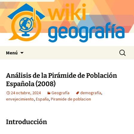
Saltar
Buscar:
Menú
al
contenido
Análisis de la Pirámide de Población
Española (2008)
24 octubre, 2024
Geografía
demografía
,
envejecimiento
,
España
,
Piramide de poblacion
Introducción