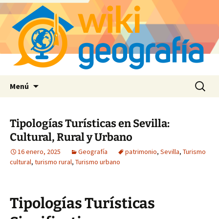
Saltar
Buscar:
Menú
al
contenido
Tipologías Turísticas en Sevilla:
Cultural, Rural y Urbano
16 enero, 2025
Geografía
patrimonio
,
Sevilla
,
Turismo
cultural
,
turismo rural
,
Turismo urbano
Tipologías Turísticas