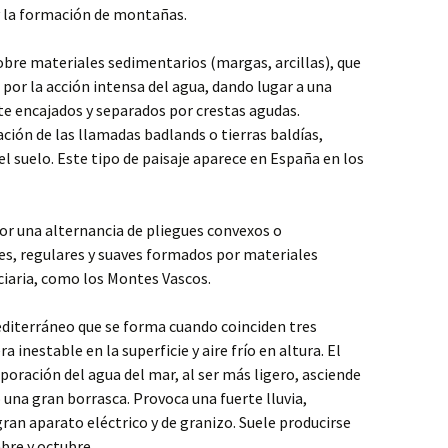
y la formación de montañas.
obre materiales sedimentarios (margas, arcillas), que
or la acción intensa del agua, dando lugar a una
e encajados y separados por crestas agudas.
ón de las llamadas badlands o tierras baldías,
l suelo. Este tipo de paisaje aparece en España en los
or una alternancia de pliegues convexos o
ales, regulares y suaves formados por materiales
rciaria, como los Montes Vascos.
diterráneo que se forma cuando coinciden tres
 inestable en la superficie y aire frío en altura. El
aporación del agua del mar, al ser más ligero, asciende
una gran borrasca. Provoca una fuerte lluvia,
n aparato eléctrico y de granizo. Suele producirse
bre y octubre.