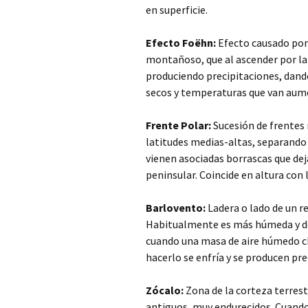
en superficie.
Efecto Foëhn:
Efecto causado por 
montañoso, que al ascender por la
produciendo precipitaciones, dando
secos y temperaturas que van aum
Frente Polar:
Sucesión de frentes 
latitudes medias-altas, separando el
vienen asociadas borrascas que dej
peninsular. Coincide en altura con 
Barlovento:
Ladera o lado de un re
Habitualmente es más húmeda y de
cuando una masa de aire húmedo cho
hacerlo se enfría y se producen prec
Zócalo:
Zona de la corteza terres
antiguos, muy endurecidos. Cuando