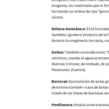
orogenia, los materiales que lo f
formando un relieve de tipo “germ
zócalo.
Relieve Germánico:
Está formado 
hundidos (graben) producto de la f
durante la orogénesis terciaria, c
Dolina:
También conocida como “to
cársticos, cuando el agua se estanc
diversas (circular, de embudo, de p
Palancares (Cuenca).
Berrocal:
Acumulación de bolas gra
denomina también «caos de bolas».
través de las líneas de diaclasas ve
Penillanura:
Amplia zona erosiona