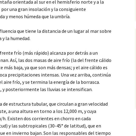
taña orientada al sur en el hemisferio norte y a la
a por una gran insolación y la consiguiente
lida y menos húmeda que la umbría.
nfluencia que tiene la distancia de un lugar al mar sobre
a y la humedad.
rente frío (más rápido) alcanza por detrás a un
nan. Así, las dos masas de aire frío (la del frente cálido
e más baja, ya que son más densas; y el aire cálido es
voca precipitaciones intensas. Una vez arriba, continúa
 aire frío, y se termina la energía de la borrasca.
, y posteriormente las lluvias se intensifican.
ra de estructura tubular, que circulan a gran velocidad
ste, a una altura en torno a los 12,000 m, y cuya
/h. Existen dos corrientes en chorro en cada
tud) y las subtropicales (30-45° de latitud), que en
ue en invierno bajan. Son las responsables del tiempo