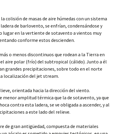
la colisión de masas de aire húmedas con un sistema
 ladera de barlovento, se enfrían, condensándose y
 lugar en la vertiente de sotavento a vientos muy
entando conforme estos descienden.
más o menos discontinuos que rodean a la Tierra en
 aire polar (frío) del subtropical (cálido). Junto a él
an grandes precipitaciones, sobre todo en el norte
la localización del jet stream.
lieve, orientada hacia la dirección del viento.
 menor amplitud térmica que la de sotavento, ya que
ca contra esta ladera, se ve obligada a ascender, y al
ipitaciones a este lado del relieve.
tre de gran antigüedad, compuesta de materiales
 un zócalo es sometido a empujes tectónicos, en una