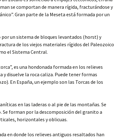
orman se comportan de manera rígida, fracturándose y
ánico”. Gran parte de la Meseta está formada por un
por un sistema de bloques levantados (horst) y
ractura de los viejos materiales rígidos del Paleozoico
omo el Sistema Central.
rca”, es una hondonada formada en los relieves
a y disuelve la roca caliza. Puede tener formas
ozo). En España, un ejemplo son las Torcas de los
níticas en las laderas o al pie de las montañas. Se
 Se forman por la descomposición del granito a
rticales, horizontales y oblicuas.
da en donde los relieves antiguos resaltados han