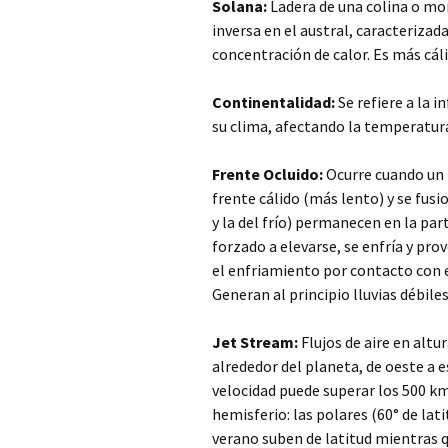
Solana:
Ladera de una colina o mon
inversa en el austral, caracterizad
concentración de calor. Es más cá
Continentalidad:
Se refiere a la i
su clima, afectando la temperatur
Frente Ocluido:
Ocurre cuando un f
frente cálido (más lento) y se fusio
y la del frío) permanecen en la part
forzado a elevarse, se enfría y pro
el enfriamiento por contacto con el
Generan al principio lluvias débiles
Jet Stream:
Flujos de aire en altu
alrededor del planeta, de oeste a e
velocidad puede superar los 500 km
hemisferio: las polares (60° de lati
verano suben de latitud mientras q