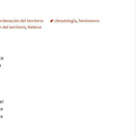
rdenación del territorio
climatología
,
fenómenos
 del territorio
,
Relieve
ca
a
el
ce
la