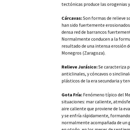
tectónicas produce las orogenias 
Cárcavas:
Son formas de relieve s
han sido fuertemente erosionados p
densa red de barrancos fuertement
Normalmente conducen a la formaci
resultado de una intensa erosión de
Monegros (Zaragoza).
Relieve Jurásico:
Se caracteriza p
anticlinales, y cóncavos o sinclin
plásticos de la era secundaria y te
Gota Fría:
Fenómeno típico del Me
situaciones: mar caliente, atmósfera
aire caliente que proviene de la ev
y se enfría rápidamente, formando 
normalmente acompañada de un gra
en otoño, en los meses de septiem