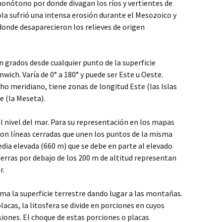
monótono por donde divagan los ríos y vertientes de
la sufrió una intensa erosión durante el Mesozoico y
donde desaparecieron los relieves de origen
n grados desde cualquier punto de la superficie
nwich. Varía de 0° a 180° y puede ser Este u Oeste.
ho meridiano, tiene zonas de longitud Este (las Islas
e (la Meseta).
l nivel del mar. Para su representación en los mapas
e son líneas cerradas que unen los puntos de la misma
edia elevada (660 m) que se debe en parte al elevado
ierras por debajo de los 200 m de altitud representan
r.
a la superficie terrestre dando lugar a las montañas.
lacas, la litosfera se divide en porciones en cuyos
siones. El choque de estas porciones o placas