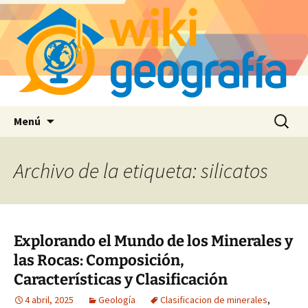
Saltar
Buscar:
Menú
al
contenido
Archivo de la etiqueta: silicatos
Explorando el Mundo de los Minerales y
las Rocas: Composición,
Características y Clasificación
4 abril, 2025
Geología
Clasificacion de minerales
,