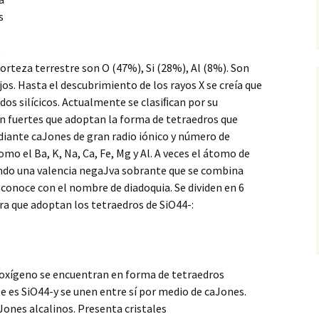
s
s
orteza terrestre
son O (47%), Si (28%), Al (8%). Son
 Hasta el descubrimiento de los rayos X se creía que
idos silícicos. Actualmente se clasiﬁcan por su
an fuertes que adoptan la forma de tetraedros que
diante caJones de gran radio iónico y número de
mo el Ba, K, Na, Ca, Fe, Mg y Al. A veces el átomo de
dando una valencia negaJva sobrante que se combina
 conoce con el nombre de diadoquia. Se dividen en 6
ra que adoptan los tetraedros de SiO44-:
 el oxígeno se encuentran en forma de tetraedros
e es SiO44-y se unen entre sí por medio de caJones.
ones alcalinos. Presenta cristales