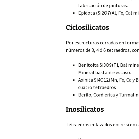
fabricación de pinturas.
Epidota (Si2O7(Al, Fe, Ca) m
Ciclosilicatos
Por estructuras cerradas en forma
números de 3, 4 ó 6 tetraedros, con
Benitoita Si3O9(Ti, Ba) mine
Mineral bastante escaso.
Axinita Si4O12(Mn, Fe, Ca y 
cuatro tetraedros
Berilo, Cordierita y Turmalin
Inosilicatos
Tetraedros enlazados entre sí en c