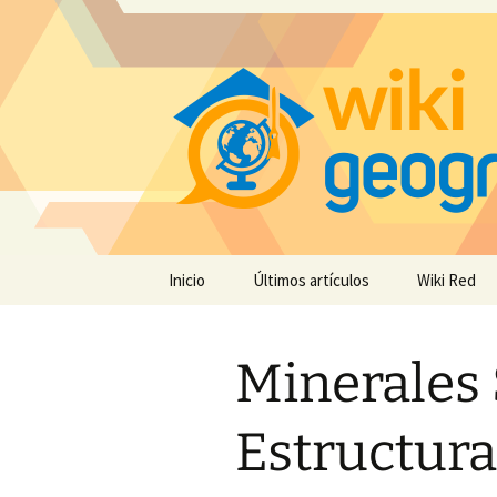
Saltar
Inicio
Últimos artículos
Wiki Red
al
contenido
Minerales S
Estructura