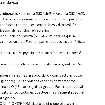
gran dureza.
s minerales Forsterita (SiO4Mg2) y Fayalita (SiO4Fe2).
o. Cuando reaccionan dan prioxenos. Forma parte de
trabásicas (peridoJtas, serpenJnas y dunitas). Se
cación de ladrillos refractarios.
tena. Serie polimorfa (SiO5Al2) minerales que se
 y temperaturas. Forman parte de rocas metamórﬁcas
 Se uJliza en joyería por su alto índice de refracción
r azul, amarillo o transparente, en pegmatitas. Se
mineral ferromagnesiano, duro y compacto en rocas
granate). Se usa Son dos cadenas de tetraedros
mo de O (“Soros” signiﬁca grupo). Formanun radical
in saturar. Los caJones posiJvos más frecuentes son el
este grupo
2Zn4(OH)2H2O).Silicato de cinc que se usa en la