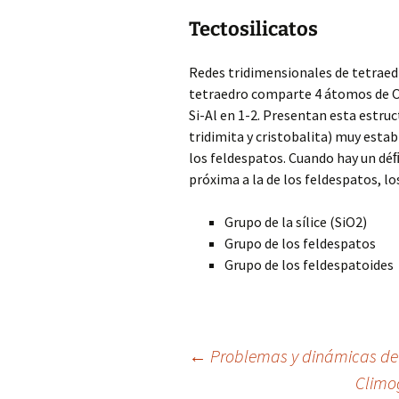
Tectosilicatos
Redes tridimensionales de tetraedr
tetraedro comparte 4 átomos de O 
Si-Al en 1-2. Presentan esta estruc
tridimita y cristobalita) muy estab
los feldespatos. Cuando hay un déﬁc
próxima a la de los feldespatos, l
Grupo de la sílice (SiO2)
Grupo de los feldespatos
Grupo de los feldespatoides
Navegación
←
Problemas y dinámicas de
Climo