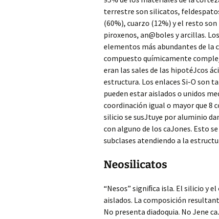
terrestre son silicatos, feldespato
(60%), cuarzo (12%) y el resto son
piroxenos, an@boles y arcillas. Lo
elementos más abundantes de la c
compuesto químicamente complejos.
eran las sales de las hipotéJcos ác
estructura. Los enlaces Si-O son t
pueden estar aislados o unidos me
coordinación igual o mayor que 8 co
silicio se susJtuye por aluminio 
con alguno de los caJones. Esto se
subclases atendiendo a la estructu
Neosilicatos
“Nesos” signiﬁca isla. El silicio y
aislados. La composición resultant
No presenta diadoquia. No Jene caJ