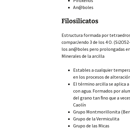
Piroxenos
An@boles
Filosilicatos
Estructura formada por tetraedro
comparJendo 3 de los 4 O. (Si2O52
los an@boles pero prolongadas en
Minerales de la arcilla
Estables a cualquier temper
en los procesos de alteració
El término arcilla se aplica 
con agua. Formados por alumi
del grano tan ﬁno que a vece
Caolín
Grupo Montmorillonita (Ben
Grupo de la Vermiculita
Grupo de las Micas