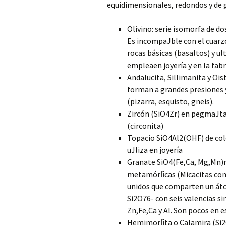
equidimensionales, redondos y de 
Olivino: serie isomorfa de do
Es incompaJble con el cuarz
rocas básicas (basaltos) y ul
empleaen joyería y en la fabri
Andalucita, Sillimanita y Ois
forman a grandes presiones
(pizarra, esquisto, gneis).
Zircón (SiO4Zr) en pegmaJtas.
(circonita)
Topacio SiO4Al2(OHF) de colo
uJliza en joyería
Granate SiO4(Fe,Ca, Mg,Mn)
metamórﬁcas (Micacitas con 
unidos que comparten un áto
Si2O76- con seis valencias s
Zn,Fe,Ca y Al. Son pocos en 
Hemimorﬁta o Calamira (Si2O