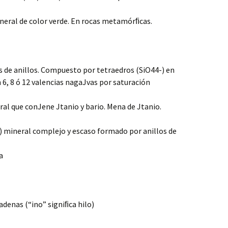
ineral de color verde. En rocas metamórﬁcas.
s de anillos. Compuesto por tetraedros (SiO44-) en
 6, 8 ó 12 valencias nagaJvas por saturación
ral que conJene Jtanio y bario. Mena de Jtanio.
B) mineral complejo y escaso formado por anillos de
a
adenas (“ino” signiﬁca hilo)