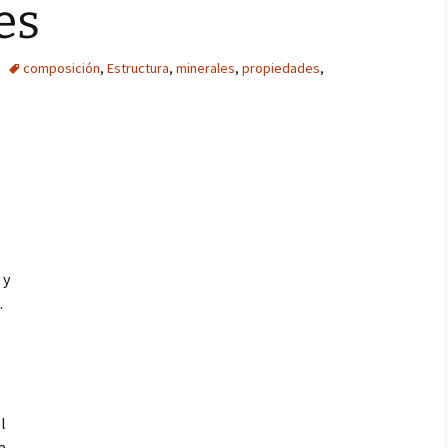
es
composición
,
Estructura
,
minerales
,
propiedades
,
 y
.
l
a