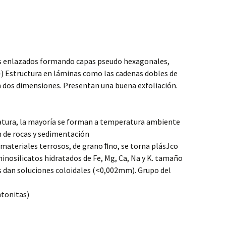
s enlazados formando capas pseudo hexagonales,
-) Estructura en láminas como las cadenas dobles de
 dos dimensiones. Presentan una buena exfoliación.
atura, la mayoría se forman a temperatura ambiente
n de rocas y sedimentación
a materiales terrosos, de grano ﬁno, se torna plásJco
nosilicatos hidratados de Fe, Mg, Ca, Na y K. tamaño
s dan soluciones coloidales (<0,002mm). Grupo del
tonitas)