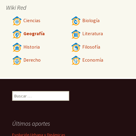
Wiki Red
Ciencias
Biología
Geografía
Literatura
Historia
Filosofía
Derecho
Economía
Buscar:
Últimos aportes
Evolución Urbana y Dinámicas