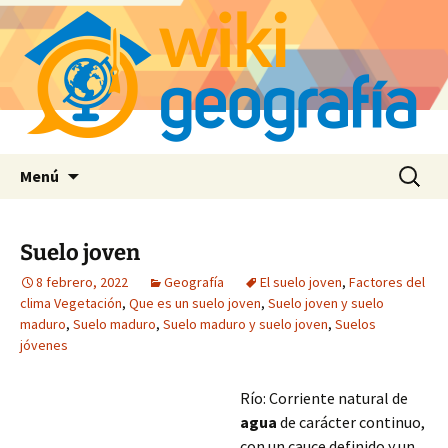
Saltar
Buscar:
Menú
al
contenido
Suelo joven
8 febrero, 2022
Geografía
El suelo joven
,
Factores del
clima Vegetación
,
Que es un suelo joven
,
Suelo joven y suelo
maduro
,
Suelo maduro
,
Suelo maduro y suelo joven
,
Suelos
jóvenes
Río: Corriente natural de
agua
de carácter continuo,
con un cauce definido y un