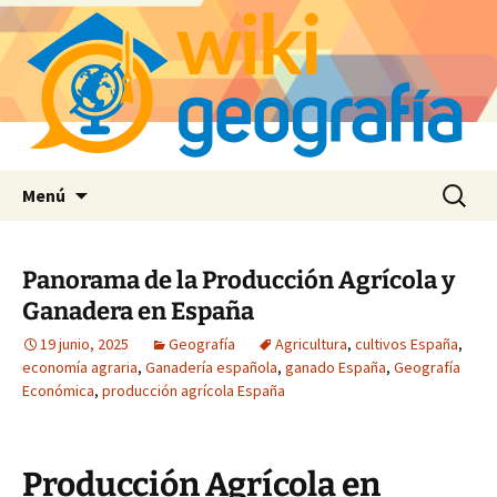
Saltar
Buscar:
Menú
al
contenido
Panorama de la Producción Agrícola y
Ganadera en España
19 junio, 2025
Geografía
Agricultura
,
cultivos España
,
economía agraria
,
Ganadería española
,
ganado España
,
Geografía
Económica
,
producción agrícola España
Producción Agrícola en