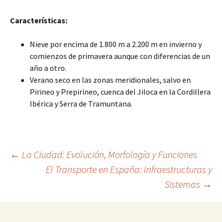
Características:
Nieve por encima de 1.800 m a 2.200 m en invierno y
comienzos de primavera aunque con diferencias de un
año a otro.
Verano seco en las zonas meridionales, salvo en
Pirineo y Prepirineo, cuenca del Jiloca en la Cordillera
Ibérica y Serra de Tramuntana.
Navegación
←
La Ciudad: Evolución, Morfología y Funciones
El Transporte en España: Infraestructuras y
Sistemas
→
de