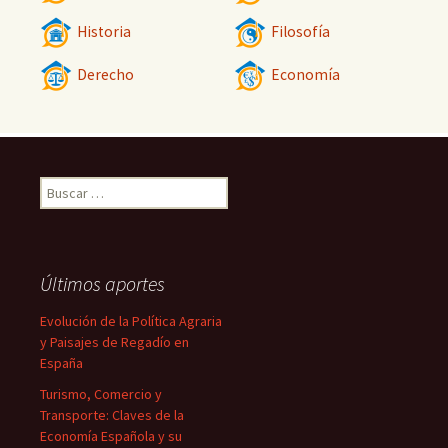
Historia
Filosofía
Derecho
Economía
Buscar:
Últimos aportes
Evolución de la Política Agraria
y Paisajes de Regadío en
España
Turismo, Comercio y
Transporte: Claves de la
Economía Española y su