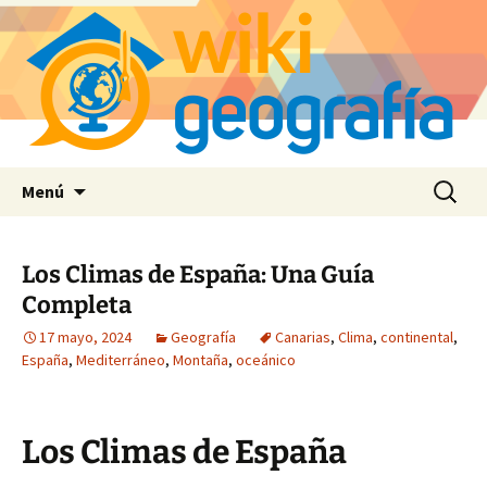
Saltar
Buscar:
Menú
al
contenido
Los Climas de España: Una Guía
Completa
17 mayo, 2024
Geografía
Canarias
,
Clima
,
continental
,
España
,
Mediterráneo
,
Montaña
,
oceánico
Los Climas de España