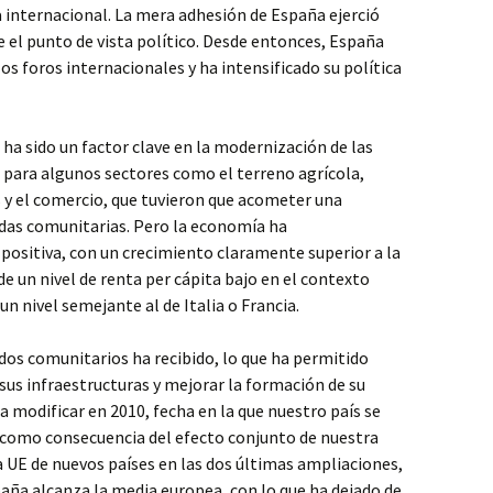
a internacional. La mera adhesión de España ejerció
 el punto de vista político. Desde entonces, España
os foros internacionales y ha intensificado su política
 ha sido un factor clave en la modernización de las
es para algunos sectores como el terreno agrícola,
es y el comercio, que tuvieron que acometer una
udas comunitarias. Pero la economía ha
ositiva, con un crecimiento claramente superior a la
e un nivel de renta per cápita bajo en el contexto
un nivel semejante al de Italia o Francia.
dos comunitarios ha recibido, lo que ha permitido
sus infraestructuras y mejorar la formación de su
a modificar en 2010, fecha en la que nuestro país se
 como consecuencia del efecto conjunto de nuestra
a UE de nuevos países en las dos últimas ampliaciones,
paña alcanza la media europea, con lo que ha dejado de