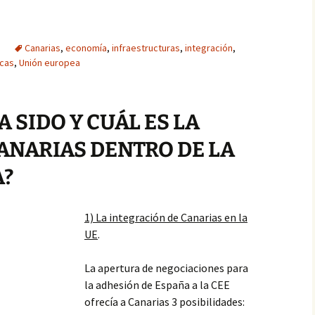
Canarias
,
economía
,
infraestructuras
,
integración
,
icas
,
Unión europea
A SIDO Y CUÁL ES LA
ANARIAS DENTRO DE LA
A?
1) La integración de Canarias en la
UE
.
La apertura de negociaciones para
la adhesión de España a la CEE
ofrecía a Canarias 3 posibilidades: