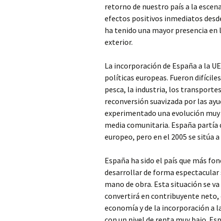
retorno de nuestro país a la escen
efectos positivos inmediatos desde
ha tenido una mayor presencia en l
exterior.
La incorporación de España a la UE
políticas europeas. Fueron difícil
pesca, la industria, los transport
reconversión suavizada por las ay
experimentado una evolución muy p
media comunitaria. España partía d
europeo, pero en el 2005 se sitúa a 
España ha sido el país que más fon
desarrollar de forma espectacular 
mano de obra. Esta situación se va 
convertirá en contribuyente neto,
economía y de la incorporación a l
con un nivel de renta muy bajo. Es