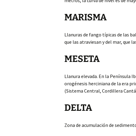
metros, la curva de nivel es de may
MARISMA
Llanuras de fango típicas de las ba
que las atraviesan y del mar, que la
MESETA
Llanura elevada. En la Península I
orogénesis herciniana de la era pr
(Sistema Central, Cordillera Cantá
DELTA
Zona de acumulación de sedimento