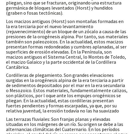
pliegan, sino que se fracturan, originando una estructura
germánica de bloques levantados (Horst) y hundidos
(graben o fosas tectónicas).
Los macizos antiguos (Horst) son montañas formadas en
la era terciaria por el nuevo levantamiento
(rejuvenecimiento) de un bloque de un zócalo a causa de las
presiones de la orogénesis alpina. Por tanto, sus materiales
también son paleozoicos. En la actualidad, estos macizos
presentan formas redondeadas y cumbres aplanadas, al ser
superficies de erosión elevadas. En la Península, son
macizos antiguos el Sistema Central, lo Montes de Toledo,
el macizo Galaico y la parte occidental de la Cordillera
Cantábrica.
Cordilleras de plegamiento. Son grandes elevaciones
surgidas en la orogénesis alpina de la era terciaria a partir
de sedimentos depositados por el mar en la era secundaria
o Mesozoico. Estos materiales, fundamentalmente calizos,
son plásticos, por l oque ante los empujes orogénicos se
pliegan. En la actualidad, estas cordilleras presentan
fuertes pendientes y formas escarpadas, ya que, por su
relativa juventud, la erosión todavía no las ha suavizado
Las terrazas fluviales: Son franjas planas y elevadas
situadas en los márgenes de un río. Su origen se debe a las
alternancias climáticas del Cuaternario. En los períodos