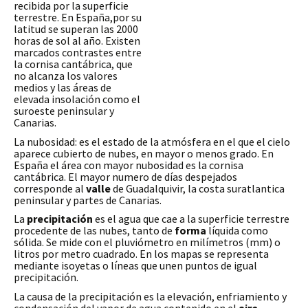
recibida por la superficie
terrestre. En España,por su
latitud se superan las 2000
horas de sol al año. Existen
marcados contrastes entre
la cornisa cantábrica, que
no alcanza los valores
medios y las áreas de
elevada insolación como el
suroeste peninsular y
Canarias.
La nubosidad: es el estado de la atmósfera en el que el cielo
aparece cubierto de nubes, en mayor o menos grado. En
España el área con mayor nubosidad es la cornisa
cantábrica.
El mayor numero de días despejados
corresponde al
valle
de Guadalquivir, la costa suratlantica
peninsular y partes de Canarias.
La
precipitación
es el agua que cae a la superficie terrestre
procedente de las nubes, tanto de
forma
líquida como
sólida. Se mide con el pluviómetro en milímetros (mm) o
litros por metro cuadrado. En los mapas se representa
mediante isoyetas o líneas que unen puntos de igual
precipitación.
La causa de la precipitación es la elevación, enfriamiento y
condensación del vapor de agua contenido en el
aire
.