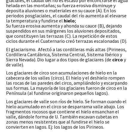
glaciales, el caudal del río es escaso por encontrarse el agua
helada en las montañas; su fuerza erosiva disminuye y
deposita aluviones o materiales en su cauce (A). En los
periodos posglaciales, el caudal del río aumenta al elevarse
la temperatura y fundirse el
hielo
;
Su fuerza erosiva aumenta y ahonda su cauce (B), dejando
suspendidos en sus márgenes los aluviones depositados,
que constituyen las terrazas (C). La repetición de estos
ciclos durante el Cuaternario creó terrazas escalonadas (D).
El glaciarismo. Afectó a las cordilleras más altas (Pirineos,
Cordillera Cantábrica, Sistema Central, Sistema Ibérico y
Sierra Nevada). Dio lugar a dos tipos de glaciares (de
circo
y
de valle).
Los glaciares de circo son acumulaciones de hielo en la
cabecera de los valles (circo). El hielo y el deshielo rompen
las rocas de las paredes del circo, ampliándolo y escarpando
sus formas. La mayoría de los glaciares fueron de circo en la
Península (al fundirse originaron pequeños lagos).
Los glaciares de valle son ríos de hielo. Se forman cuando el
hielo acumulado en el circo se desparrama valle abajo. Los
fragmentos rocosos que contiene el hielo ensanchan el
valle, dándole forma de U. También excavan cubetas en
zonas menos resistentes que al fundirse el hielo se
convierten en lagos. Ej: los lagos de los Pirineos.