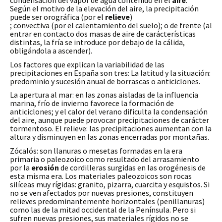
Según el motivo de la elevación del aire, la precipitación
puede ser orográfica (por el
relieve
)
; convectiva (por el calentamiento del suelo); o de frente (al
entrar en contacto dos masas de aire de carácterísticas
distintas, la fría se introduce por debajo de la cálida,
obligándola a ascender).
Los factores que explican la variabilidad de las
precipitaciones en España son tres: La latitud y la situación:
predominio y sucesión anual de borrascas o anticiclones.
La apertura al mar: en las zonas aisladas de la influencia
marina, frío de invierno favorece la formación de
anticiclones; y el calor del verano dificulta la condensación
del aire, aunque puede provocar precipitaciones de carácter
tormentoso. El relieve: las precipitaciones aumentan con la
altura y disminuyen en las zonas encerradas por montañas.
Zócalós: son llanuras o mesetas formadas en la era
primaria o paleozoico como resultado del arrasamiento
por la
erosión
de cordilleras surgidas en las orogénesis de
esta misma era. Los materiales paleozoicos son rocas
silíceas muy rígidas: granito, pizarra, cuarcita y esquistos. Si
no se ven afectados por nuevas presiones, constituyen
relieves predominantemente horizontales (penillanuras)
como las de la mitad occidental de la Península. Pero si
sufren nuevas presiones, sus materiales rígidos no se