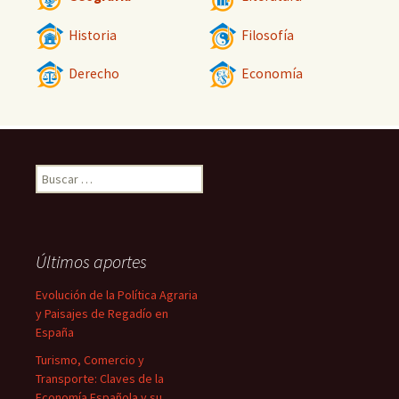
Historia
Filosofía
Derecho
Economía
Buscar:
Últimos aportes
Evolución de la Política Agraria
y Paisajes de Regadío en
España
Turismo, Comercio y
Transporte: Claves de la
Economía Española y su