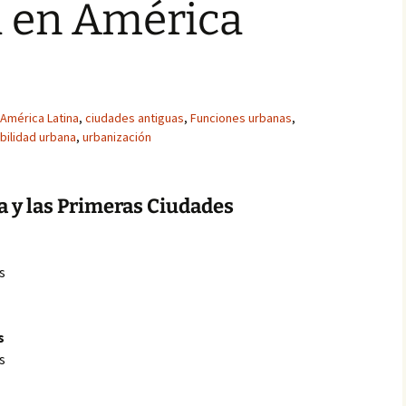
d en América
América Latina
,
ciudades antiguas
,
Funciones urbanas
,
bilidad urbana
,
urbanización
a y las Primeras Ciudades
s
s
s