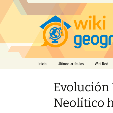
Saltar
Inicio
Últimos artículos
Wiki Red
al
contenido
Evolución 
Neolítico h