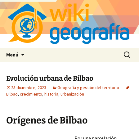
Saltar
Buscar:
Menú
al
contenido
Evolución urbana de Bilbao
25 diciembre, 2023
Geografía y gestión del territorio
Bilbao
,
crecimiento
,
historia
,
urbanización
Orígenes de Bilbao
Por una parcelación