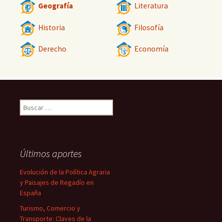
Geografía
Literatura
Historia
Filosofía
Derecho
Economía
Buscar:
Últimos aportes
Evolución de la Política Agraria
y Paisajes de Regadío en
España
Turismo, Comercio y
Transporte: Claves de la