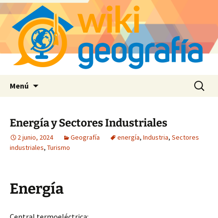
Saltar
Buscar:
Menú
al
contenido
Energía y Sectores Industriales
2 junio, 2024
Geografía
energía
,
Industria
,
Sectores
industriales
,
Turismo
Energía
Central termoeléctrica
: