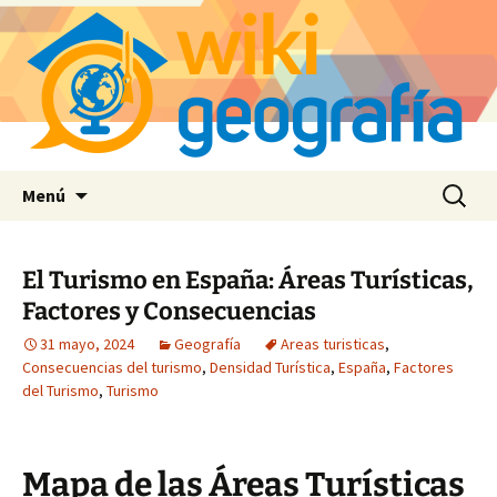
Saltar
Buscar:
Menú
al
contenido
El Turismo en España: Áreas Turísticas,
Factores y Consecuencias
31 mayo, 2024
Geografía
Areas turisticas
,
Consecuencias del turismo
,
Densidad Turística
,
España
,
Factores
del Turismo
,
Turismo
Mapa de las Áreas Turísticas