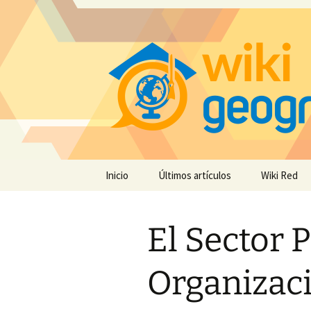
Saltar
Inicio
Últimos artículos
Wiki Red
al
contenido
El Sector P
Organizaci