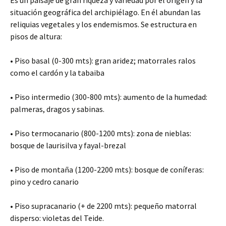
Es un paisaje de gran riqueza y variedad por el origen y la
situación geográfica del archipiélago. En él abundan las
reliquias vegetales y los endemismos. Se estructura en
pisos de altura:
• Piso basal (0-300 mts): gran aridez; matorrales ralos
como el cardón y la tabaiba
• Piso intermedio (300-800 mts): aumento de la humedad:
palmeras, dragos y sabinas.
• Piso termocanario (800-1200 mts): zona de nieblas:
bosque de laurisilva y fayal-brezal
• Piso de montaña (1200-2200 mts): bosque de coníferas:
pino y cedro canario
• Piso supracanario (+ de 2200 mts): pequeño matorral
disperso: violetas del Teide.