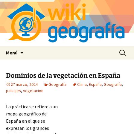
Saltar
Buscar:
Menú
al
contenido
Dominios de la vegetación en España
27 marzo, 2024
Geografía
Clima
,
España
,
Geografía
,
paisajes
,
vegetacion
La práctica se refiere a un
mapa geográfico de
España en el que se
expresan los grandes