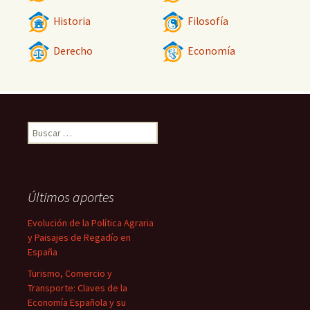
Historia
Filosofía
Derecho
Economía
Buscar:
Últimos aportes
Evolución de la Política Agraria
y Paisajes de Regadío en
España
Turismo, Comercio y
Transporte: Claves de la
Economía Española y su