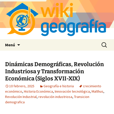
Saltar
Buscar:
Menú
al
contenido
Dinámicas Demográficas, Revolución
Industriosa y Transformación
Económica (Siglos XVII-XIX)
10 febrero, 2025
Geografía e historia
crecimiento
económico
,
Historia Económica
,
Innovación tecnológica
,
Malthus
,
Revolución Industrial
,
revolución industriosa
,
Transicion
demografica