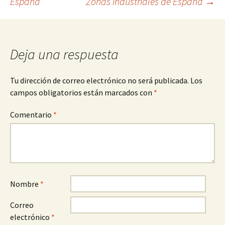
España
Zonas industriales de España
→
de
entradas
Deja una respuesta
Tu dirección de correo electrónico no será publicada.
Los
campos obligatorios están marcados con
*
Comentario
*
Nombre
*
Correo
electrónico
*