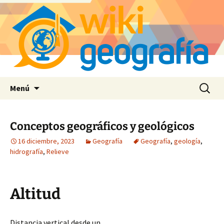
Saltar
Buscar:
Menú
al
contenido
Conceptos geográficos y geológicos
16 diciembre, 2023
Geografía
Geografía
,
geología
,
hidrografía
,
Relieve
Altitud
Distancia vertical desde un